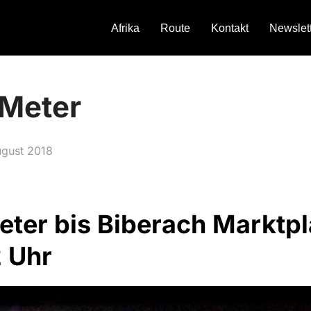
Afrika
Route
Kontakt
Newslet
 Meter
fentlicht
ugust 2018
Meter bis Biberach Marktp
2 Uhr