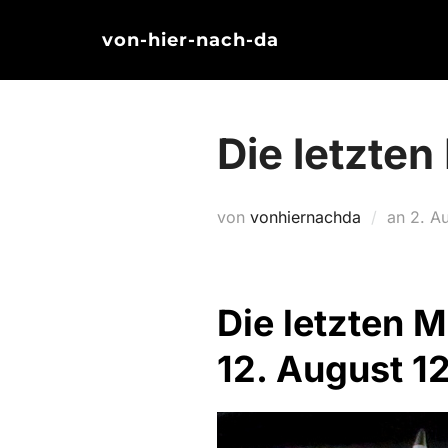
Zum
von-hier-nach-da
Inhalt
springen
Die letzten
Veröf
von
vonhiernachda
an
2. A
am
Die letzten 
12. August 1