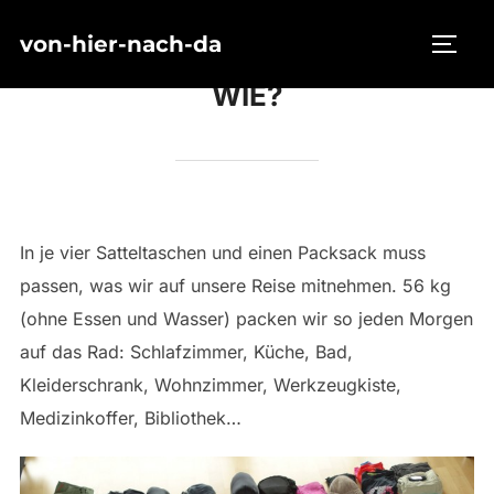
Zum
von-hier-nach-da
Inhalt
SEIT
springen
WIE?
In je vier Satteltaschen und einen Packsack muss
passen, was wir auf unsere Reise mitnehmen. 56 kg
(ohne Essen und Wasser) packen wir so jeden Morgen
auf das Rad: Schlafzimmer, Küche, Bad,
Kleiderschrank, Wohnzimmer, Werkzeugkiste,
Medizinkoffer, Bibliothek…