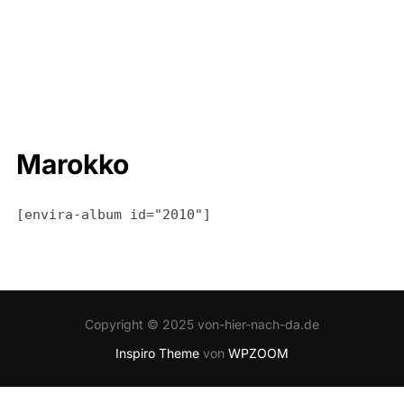
Marokko
[envira-album id="2010"]
Copyright © 2025 von-hier-nach-da.de
Inspiro Theme
von
WPZOOM