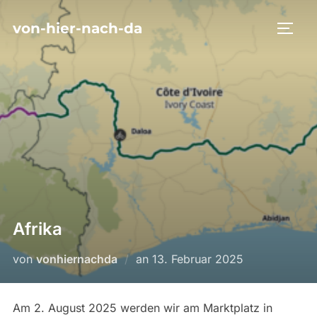
Zum
von-hier-nach-da
Inhalt
SEIT
springen
Afrika
Veröffentlicht
von
vonhiernachda
an
13. Februar 2025
am
Am 2. August 2025 werden wir am Marktplatz in