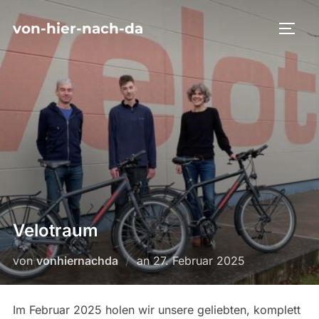
Zum
von-hier-nach-da
Inhalt
SEIT
springen
Velotraum
Veröffentlicht
von
vonhiernachda
an
27. Februar 2025
am
Im Februar 2025 holen wir unsere geliebten, komplett