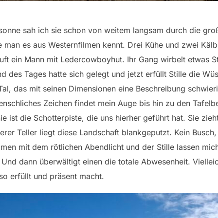
sonne sah ich sie schon von weitem langsam durch die gr
 man es aus Westernfilmen kennt. Drei Kühe und zwei Kälbe
läuft ein Mann mit Ledercowboyhut. Ihr Gang wirbelt etwas 
d des Tages hatte sich gelegt und jetzt erfüllt Stille die Wü
al, das mit seinen Dimensionen eine Beschreibung schwierig
enschliches Zeichen findet mein Auge bis hin zu den Tafe
ie ist die Schotterpiste, die uns hierher geführt hat. Sie zie
eerer Teller liegt diese Landschaft blankgeputzt. Kein Busc
en mit dem rötlichen Abendlicht und der Stille lassen mich
nd dann überwältigt einen die totale Abwesenheit. Vielleic
so erfüllt und präsent macht.