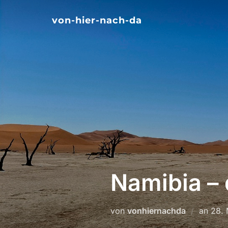
Zum
von-hier-nach-da
Inhalt
springen
Namibia –
Verö
von
vonhiernachda
an
28. 
am