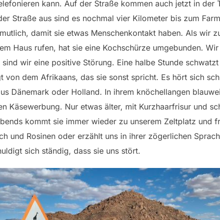
efonieren kann. Auf der Straße kommen auch jetzt in der T
der Straße aus sind es nochmal vier Kilometer bis zum Far
rmutlich, damit sie etwas Menschenkontakt haben. Als wir z
 Haus rufen, hat sie eine Kochschürze umgebunden. Wir e
ch sind wir eine positive Störung. Eine halbe Stunde schwatzt
ägt von dem Afrikaans, das sie sonst spricht. Es hört sich s
 aus Dänemark oder Holland. In ihrem knöchellangen blauwei
hen Käsewerbung. Nur etwas älter, mit Kurzhaarfrisur und s
Abends kommt sie immer wieder zu unserem Zeltplatz und fr
ch und Rosinen oder erzählt uns in ihrer zögerlichen Sprac
uldigt sich ständig, dass sie uns stört.