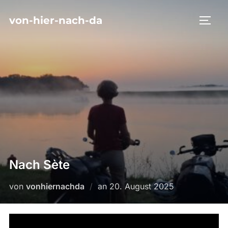
Zum
von-hier-nach-da
Inhalt
SEIT
springen
Nach Sète
Veröffentlicht
von
vonhiernachda
an
20. August 2025
am