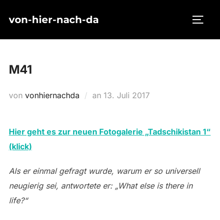
Zum
von-hier-nach-da
Inhalt
SEIT
springen
M41
Veröffentlicht
von
vonhiernachda
an
13. Juli 2017
am
Hier geht es zur neuen Fotogalerie „Tadschikistan 1“
(klick)
Als er einmal gefragt wurde, warum er so universell
neugierig sei, antwortete er: „What else is there in
life?“