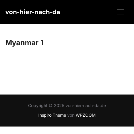
Zum
von-hier-nach-da
Inhalt
SEIT
springen
Myanmar 1
Copyright © 2025 von-hier-nach-da.de
Inspiro Theme
von
WPZOOM