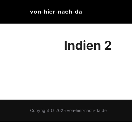
Zum
von-hier-nach-da
Inhalt
springen
Indien 2
Copyright © 2025 von-hier-nach-da.de