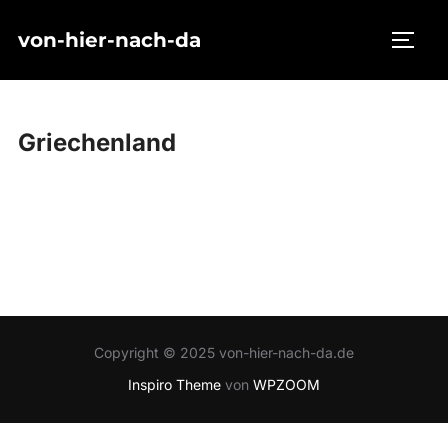
Zum
von-hier-nach-da
Inhalt
SEIT
springen
Griechenland
Copyright © 2025 von-hier-nach-da.de
Inspiro Theme
von
WPZOOM