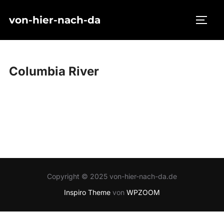
Zum
von-hier-nach-da
Inhalt
SEIT
springen
Columbia River
Copyright © 2025 von-hier-nach-da.de
Inspiro Theme
von
WPZOOM