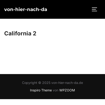
Zum
von-hier-nach-da
Inhalt
SEIT
springen
California 2
Copyright © 2025 von-hier-nach-da.de
Inspiro Theme
von
WPZOOM