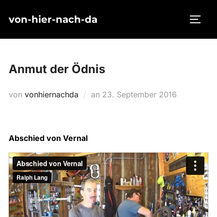
Zum
von-hier-nach-da
Inhalt
SEIT
springen
Anmut der Ödnis
Veröffentlicht
von
vonhiernachda
an
23. September 2016
am
Abschied von Vernal