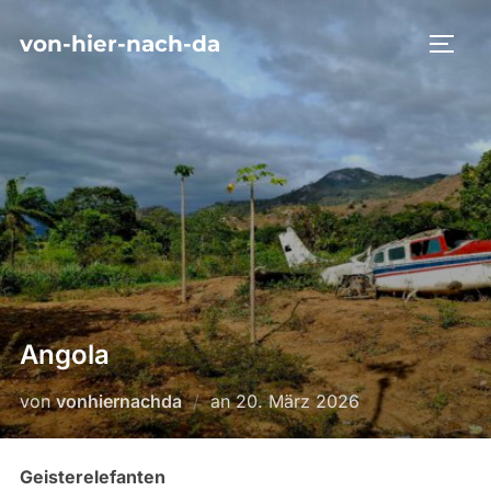
Zum
von-hier-nach-da
Inhalt
SEIT
springen
Angola
Veröffentlicht
von
vonhiernachda
an
20. März 2026
am
Geisterelefanten